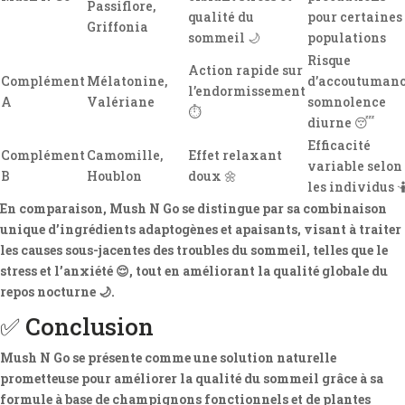
Passiflore,
qualité du
pour certaines
Griffonia
sommeil 🌙
populations
Risque
Action rapide sur
Complément
Mélatonine,
d’accoutumanc
l’endormissement
A
Valériane
somnolence
⏱️
diurne 😴
Efficacité
Complément
Camomille,
Effet relaxant
variable selon
B
Houblon
doux 🌼
les individus 
En comparaison, Mush N Go se distingue par sa combinaison
unique d’ingrédients adaptogènes et apaisants, visant à traiter
les causes sous-jacentes des troubles du sommeil, telles que le
stress et l’anxiété 😌, tout en améliorant la qualité globale du
repos nocturne 🌙.
✅ Conclusion
Mush N Go se présente comme une solution naturelle
prometteuse pour améliorer la qualité du sommeil grâce à sa
formule à base de champignons fonctionnels et de plantes