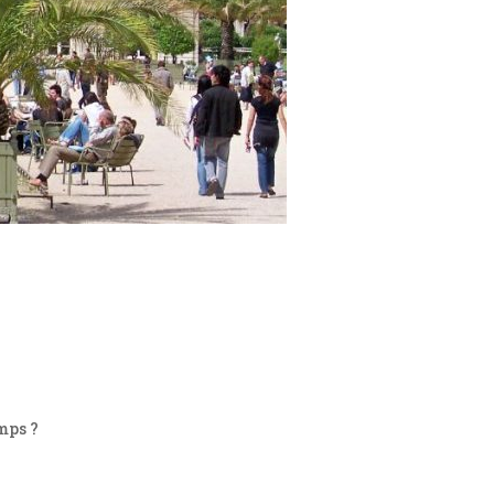
mps ?