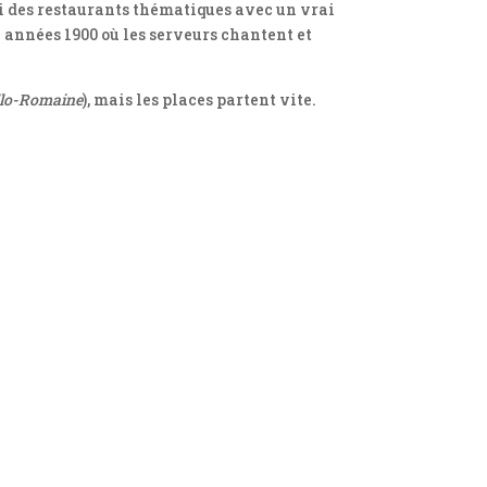
ssi des restaurants thématiques avec un vrai
e années 1900 où les serveurs chantent et
allo-Romaine
), mais les places partent vite.