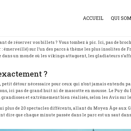
ACCUEIL
QUI SO
nt de réserver vos billets ? Vous tombez à pic. Ici, pas de broc
r : émerveillé) sur l’un des parcs à thème les plus insolites d
dans un monde où les vikings attaquent, les gladiateurs s’affro
 exactement ?
, petit détour nécessaire pour ceux qui n’ont jamais entendu 
ons, ici pas de grand huit ni de mascotte en mousse. Le Puy du 
, grandioses et extrêmement bien réalisés, selon les Avis sur l
hui plus de 20 spectacles différents, allant du Moyen Âge aux 
nt dire que chaque minute passée dans le parc est un saut dan