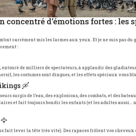
Un concentré d’émotions fortes : les
m’ont carrément mis les larmes aux yeux. Et je ne suis pas du 
acement :
entouré de milliers de spectateurs, à applaudir des gladiateu
mersif, les costumes sont dingues, et les effets spéciaux vous bl
Vikings 🛶
urs surgis de l’eau, des explosions, des combats, et des bateaux
laires et fait toujours bondir les enfants (et les adultes aussi…
 🦅
us fait lever la tête très vite). Des rapaces frôlent vos cheveu