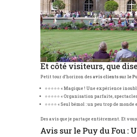
Et côté visiteurs, que dis
Petit tour d’horizon des
avis clients sur le 
⭐️⭐️⭐️⭐️⭐️ « Magique ! Une expérience inoubl
⭐️⭐️⭐️⭐️⭐️ « Organisation parfaite, spectacl
⭐️⭐️⭐️⭐️ « Seul bémol : un peu trop de monde 
Des avis que je partage entièrement. Et vou
Avis sur le Puy du Fou : 