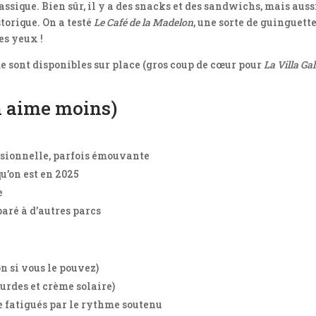
classique. Bien sûr, il y a des snacks et des sandwichs, mais au
storique. On a testé
Le Café de la Madelon
, une sorte de guinguett
es yeux !
e sont disponibles sur place (gros coup de cœur pour
La Villa G
on aime moins)
essionnelle, parfois émouvante
qu’on est en 2025
e
aré à d’autres parcs
n si vous le pouvez)
urdes et crème solaire)
e fatigués par le rythme soutenu