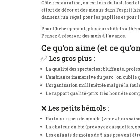
Côté restauration, on est loin du fast-food 
effort de décor et des menus dans l’esprit hi
dansent : un régal pour les papilles et pour l
Pour l’hébergement, plusieurs hôtels à thèm
Pensez à réserver
des mois à l’avance
.
Ce qu’on aime (et ce qu’
✅ Les gros plus :
La
qualité des spectacles
: bluffante, prof
L’
ambiance immersive
du parc : on oublie 
L’
organisation millimétrée
malgré la foul
Le rapport qualité-prix très honnête comp
❌ Les petits bémols :
Parfois un peu de monde (venez hors saiso
La chaleur en été (prévoyez casquettes, go
Les enfants de moins de 5 ans peuvent êtr