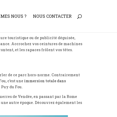
MMES NOUS ?
NOUS CONTACTER
hure touristique ou de publicité déguisée,
e France. Accrochez vos ceintures de machines
ntent, et les rapaces frôlent vos têtes.
parler de ce parc hors-norme. Contrairement
Fou, c’est une
immersion totale dans
e Puy du Fou.
Guerres de Vendée, en passant par la Rome
s une autre époque. Découvrez également les