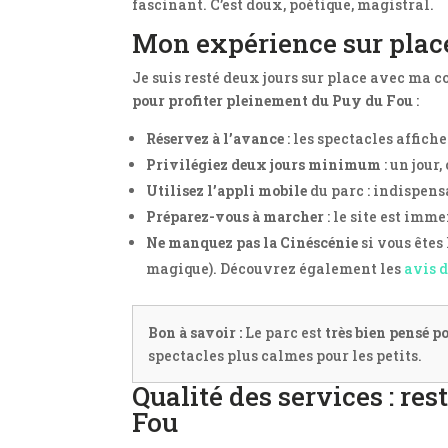
fascinant. C’est doux, poétique, magistral.
Mon expérience sur place
Je suis resté deux jours sur place avec ma 
pour profiter pleinement du Puy du Fou
:
Réservez à l’avance
: les spectacles affiche
Privilégiez deux jours minimum
: un jour,
Utilisez l’appli mobile
du parc : indispens
Préparez-vous à marcher
: le site est imm
Ne manquez pas la Cinéscénie
si vous êtes
magique). Découvrez également les
avis 
Bon à savoir :
Le parc est
très bien pensé p
spectacles plus calmes pour les petits.
Qualité des services : re
Fou