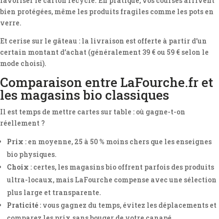
favoriser le carton recyclé. En pratique, vos courses arrivent
bien protégées, même les produits fragiles comme les pots en
verre.
Et cerise sur le gâteau : la livraison est offerte à partir d’un
certain montant d’achat (généralement 39 € ou 59 € selon le
mode choisi).
Comparaison entre LaFourche.fr et
les magasins bio classiques
Il est temps de mettre cartes sur table : où gagne-t-on
réellement ?
Prix
: en moyenne, 25 à 50 % moins chers que les enseignes
bio physiques.
Choix
: certes, les magasins bio offrent parfois des produits
ultra-locaux, mais LaFourche compense avec une sélection
plus large et transparente.
Praticité
: vous gagnez du temps, évitez les déplacements et
comparez les prix sans bouger de votre canapé.