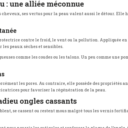
au : une alliée méconnue
s cheveux, ses vertus pour la peau valent aussi le détour. Elle
utanée
ectrice contre le froid, le vent ou la pollution. Appliquée en 
r les peaux sèches et sensibles.
rugueuses comme les coudes ou les talons. Un peu comme une po
ns
 forcément les pores. Au contraire, elle possède des propriétés
cicatrices pour favoriser la régénération de la peau.
: adieu ongles cassants
blent, se cassent ou restent mous malgré tous les vernis fortifi
nt pour nourrir les cuticules et renforcer la plaque de l’ongle.