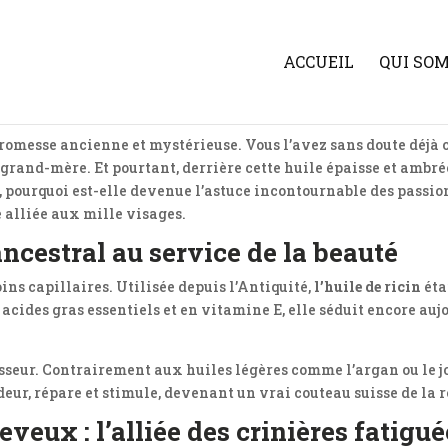
ACCUEIL
QUI SO
omesse ancienne et mystérieuse. Vous l’avez sans doute déjà c
grand-mère. Et pourtant, derrière cette huile épaisse et ambrée
, pourquoi est-elle devenue l’astuce incontournable des passi
e alliée aux mille visages.
 ancestral au service de la beauté
oins capillaires. Utilisée depuis l’Antiquité,
l’huile de ricin
éta
acides gras essentiels et en vitamine E, elle séduit encore au
isseur. Contrairement aux huiles légères comme l’argan ou le joj
eur, répare et stimule, devenant un vrai couteau suisse de la 
eveux : l’alliée des crinières fatigu