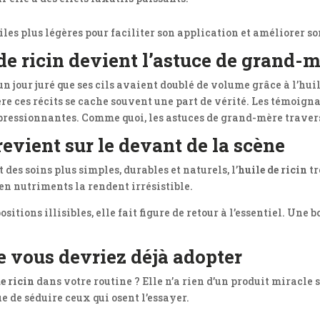
iles plus légères pour faciliter son application et améliorer son
de ricin devient l’astuce de grand-
n jour juré que ses cils avaient doublé de volume grâce à l’huil
re ces récits se cache souvent une part de vérité. Les témoign
essionnantes. Comme quoi, les astuces de grand-mère travers
revient sur le devant de la scène
es soins plus simples, durables et naturels, l’
huile de ricin
tr
 en nutriments la rendent irrésistible.
ions illisibles, elle fait figure de retour à l’essentiel. Une bo
que vous devriez déjà adopter
e ricin
dans votre routine ? Elle n’a rien d’un produit miracle so
ue de séduire ceux qui osent l’essayer.