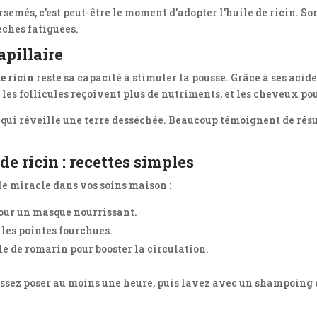
rsemés, c’est peut-être le moment d’adopter l’huile de ricin. S
èches fatiguées.
apillaire
e ricin
reste sa capacité à stimuler la pousse. Grâce à ses acide
les follicules reçoivent plus de nutriments, et les cheveux pous
ui réveille une terre desséchée. Beaucoup témoignent de résu
de ricin : recettes simples
le miracle dans vos soins maison :
pour un masque nourrissant.
 les pointes fourchues.
le de romarin pour booster la circulation.
sez poser au moins une heure, puis lavez avec un shampoing doux