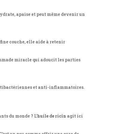
 hydrate, apaise et peut même devenir un
fine couche, elle aide à retenir
mmade miracle qui adoucit les parties
 antibactériennes et anti-inflammatoires.
ants du monde ? L’
huile de ricin
agit ici
 C’est un peu comme offrir une cure de