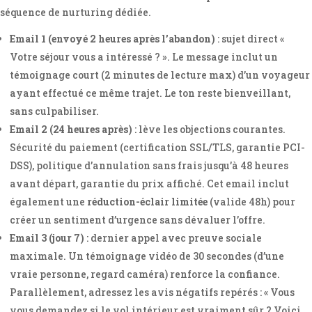
séquence de nurturing dédiée.
Email 1 (envoyé 2 heures après l’abandon)
: sujet direct «
Votre séjour vous a intéressé ? ». Le message inclut un
témoignage court (2 minutes de lecture max) d’un voyageur
ayant effectué ce même trajet. Le ton reste bienveillant,
sans culpabiliser.
Email 2 (24 heures après)
: lève les objections courantes.
Sécurité du paiement (certification SSL/TLS, garantie PCI-
DSS), politique d’annulation sans frais jusqu’à 48 heures
avant départ, garantie du prix affiché. Cet email inclut
également une
réduction-éclair limitée
(valide 48h) pour
créer un sentiment d’urgence sans dévaluer l’offre.
Email 3 (jour 7)
: dernier appel avec preuve sociale
maximale. Un témoignage vidéo de 30 secondes (d’une
vraie personne, regard caméra) renforce la confiance.
Parallèlement, adressez les avis négatifs repérés : « Vous
vous demandez si le vol intérieur est vraiment sûr ? Voici