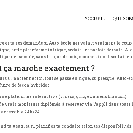
ACCUEIL
QUI SO
re
et tu t’es demandé si
Auto-école.net
valait vraiment le coup ? 
gne, cette plateforme intrigue, séduit… et parfois déroute. Al
rtiquer ensemble, sans langue de bois, comme si on discutait en
t ça marche exactement ?
rs à l’ancienne : ici, tout se passe en ligne, ou presque.
Auto-éc
uire de façon hybride :
 une plateforme interactive (vidéos, quiz, examens blancs…)
de vrais moniteurs diplômés, à réserver via l’appli dans toute 
, accessible 24h/24
nd tu veux, et tu planifies ta conduite selon tes disponibilités.