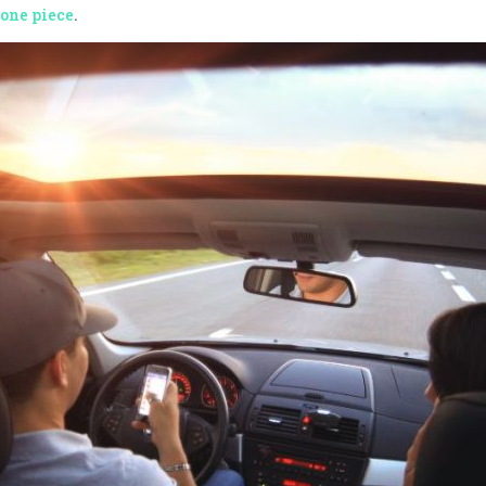
 one piece
.