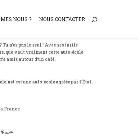
MMES NOUS ?
NOUS CONTACTER
Tu n’es pas le seul ! Avec ses tarifs
ors, que vaut vraiment cette
auto-école
tre amis autour d’un café.
ole.net
est une
auto-école agréée
par l’État,
la France
 🧠💻🚗